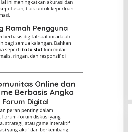
 Hal ini meningkatkan akurasi dan
keputusan, baik untuk keperluan
masi.
ang Ramah Pengguna
berbasis digital saat ini adalah
h bagi semua kalangan. Bahkan
a seperti
toto slot
kini mulai
lis, ringan, dan responsif di
omunitas Online dan
me Berbasis Angka
n Forum Digital
n peran penting dalam
. Forum-forum diskusi yang
 strategi, atau game interaktif
asi yang aktif dan berkembang.