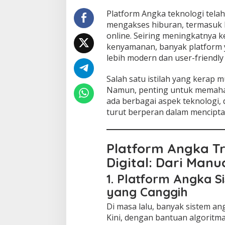
Platform Angka teknologi tel
mengakses hiburan, termasuk 
online. Seiring meningkatnya 
kenyamanan, banyak platform 
lebih modern dan user-friendl
Salah satu istilah yang kerap m
Namun, penting untuk memahami
ada berbagai aspek teknologi, 
turut berperan dalam mencipta
Platform Angka T
Digital: Dari Manu
1. Platform Angka 
yang Canggih
Di masa lalu, banyak sistem an
Kini, dengan bantuan algoritma