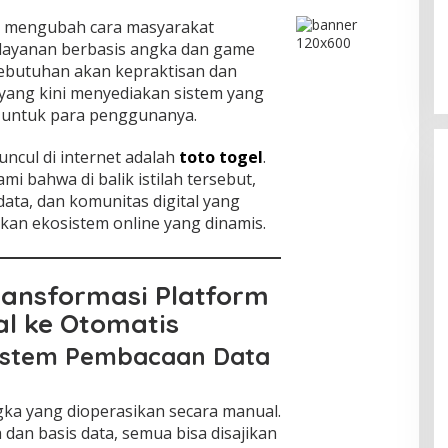
ah mengubah cara masyarakat
layanan berbasis angka dan game
kebutuhan akan kepraktisan dan
yang kini menyediakan sistem yang
y untuk para penggunanya.
uncul di internet adalah
toto togel
.
 bahwa di balik istilah tersebut,
data, dan komunitas digital yang
kan ekosistem online yang dinamis.
ransformasi Platform
al ke Otomatis
Sistem Pembacaan Data
gka yang dioperasikan secara manual.
 dan basis data, semua bisa disajikan