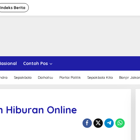
Indeks Berita
Nasional
Contoh Pos
ndra
Sepakbola
Daihatsu
Partai Politik
Sepakbola Kita
Banjir Jaka
 Hiburan Online