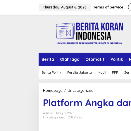
Skip
to
Thursday, August 6, 2026
Terms of Service
content
Berita
Olahraga
Otomatif
Politik
Berita Politik
Persija Jakarta
Mobil
PPP
Geri
Platform
Homepage
/
Uncategorized
Angka
Platform Angka dan
dan
Hiburan
Online
Admin
May 5, 2025
Uncategorized
288 Views