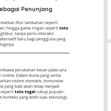
Sebagai Penunjang
Jejak Digital : Tips Menghapus
Data Pribadi di Internet
ematkan fitur tambahan seperti
In Berita, News, Politik
|
April 16, 2025
ian, hingga game ringan seperti
toto
hibur, tanpa perlu interaksi
 alternatif baru bagi pengguna yang
loginya.
 membawa perubahan besar pada cara
 online. Dalam dunia yang serba
warkan sistem otomatis, komunitas
a yang baik akan tetap menjadi
 seperti
toto togel
cukup populer,
 konteks yang lebih luas: teknologi,
.