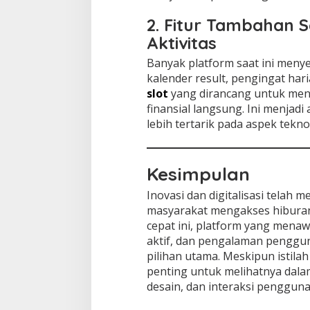
2. Fitur Tambahan 
Aktivitas
Banyak platform saat ini meny
kalender result, pengingat har
slot
yang dirancang untuk meng
finansial langsung. Ini menjadi
lebih tertarik pada aspek tekno
Kesimpulan
Inovasi dan digitalisasi telah
masyarakat mengakses hiburan
cepat ini, platform yang mena
aktif, dan pengalaman penggun
pilihan utama. Meskipun istilah
penting untuk melihatnya dalam
desain, dan interaksi pengguna