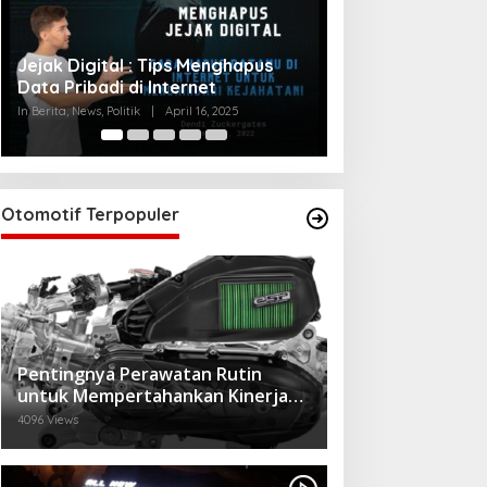
Mengenal eSIM: Teknologi Terbaru
Jangan Asal Buka 
yang Disarankan Menkomdigi
WhatsApp, Bisa 
untuk Ponselmu!
Berbahaya!
In Berita, News, Politik
|
April 14, 2025
In Berita, News, Politik
|
Otomotif Terpopuler
Pentingnya Perawatan Rutin
untuk Mempertahankan Kinerja
Optimal Mesin Motor Matic Anda
4096 Views