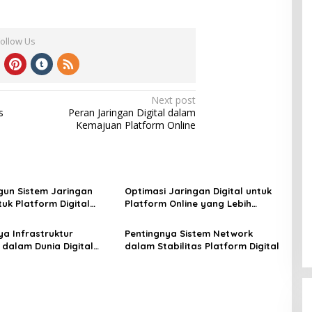
Follow Us
Next post
s
Peran Jaringan Digital dalam
Kemajuan Platform Online
un Sistem Jaringan
Optimasi Jaringan Digital untuk
uk Platform Digital
Platform Online yang Lebih
Stabil
ya Infrastruktur
Pentingnya Sistem Network
 dalam Dunia Digital
dalam Stabilitas Platform Digital