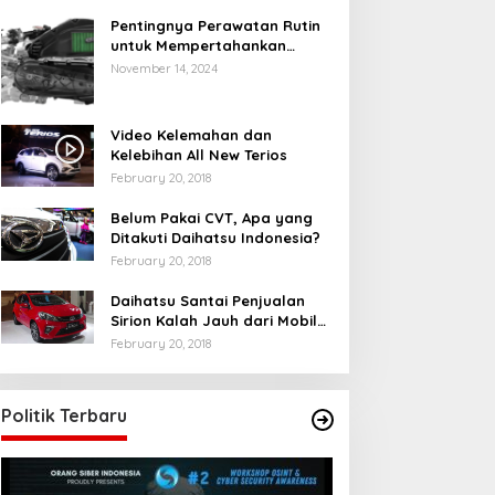
Pentingnya Perawatan Rutin
untuk Mempertahankan
Kinerja Optimal Mesin Motor
November 14, 2024
Matic Anda
Video Kelemahan dan
Kelebihan All New Terios
February 20, 2018
Belum Pakai CVT, Apa yang
Ditakuti Daihatsu Indonesia?
February 20, 2018
Daihatsu Santai Penjualan
Sirion Kalah Jauh dari Mobil
LCGC
February 20, 2018
Politik Terbaru