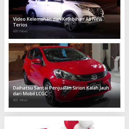
Video Kelemahan dan Kelebihan All New
Terios
620 Views
Daihatsu Santai Penjualan Sirion Kalah Jauh
dari Mobil LCGC
602 Views