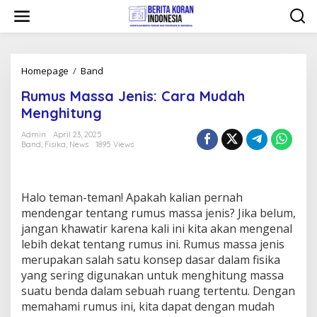
Skip
to
content
Rumus
Homepage
/
Band
Massa
Rumus Massa Jenis: Cara Mudah
Jenis:
Cara
Menghitung
Mudah
Menghitung
Admin
April 23, 2025
Band
,
Fisika
,
News
1895 Views
Halo teman-teman! Apakah kalian pernah
mendengar tentang rumus massa jenis? Jika belum,
jangan khawatir karena kali ini kita akan mengenal
lebih dekat tentang rumus ini. Rumus massa jenis
merupakan salah satu konsep dasar dalam fisika
yang sering digunakan untuk menghitung massa
suatu benda dalam sebuah ruang tertentu. Dengan
memahami rumus ini, kita dapat dengan mudah