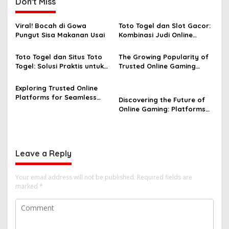
Don't Miss
Viral! Bocah di Gowa
Toto Togel dan Slot Gacor:
Pungut Sisa Makanan Usai
Kombinasi Judi Online
Paling Dicari Saat Ini
Toto Togel dan Situs Toto
The Growing Popularity of
Togel: Solusi Praktis untuk
Trusted Online Gaming
Menang Setiap Hari
Platforms
Exploring Trusted Online
Platforms for Seamless
Discovering the Future of
Gaming Experiences
Online Gaming: Platforms
Like Toto Togel and Situs
Togel Online Terpercaya
Leave a Reply
Your email address will not be published.
Required fields are
marked
*