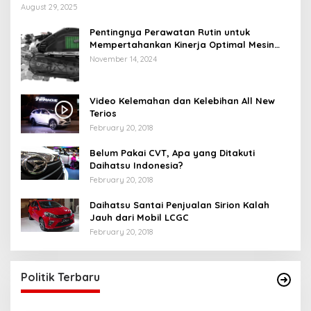
August 29, 2025
Pentingnya Perawatan Rutin untuk
Mempertahankan Kinerja Optimal Mesin
Motor Matic Anda
November 14, 2024
Video Kelemahan dan Kelebihan All New
Terios
February 20, 2018
Belum Pakai CVT, Apa yang Ditakuti
Daihatsu Indonesia?
February 20, 2018
Daihatsu Santai Penjualan Sirion Kalah
Jauh dari Mobil LCGC
February 20, 2018
Politik Terbaru