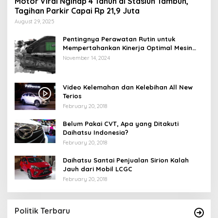
Motor Viral Nginap 4 Tahun di Stasiun Tambun,
Tagihan Parkir Capai Rp 21,9 Juta
August 29, 2025
Pentingnya Perawatan Rutin untuk
Mempertahankan Kinerja Optimal Mesin
Motor Matic Anda
November 14, 2024
Video Kelemahan dan Kelebihan All New
Terios
February 20, 2018
Belum Pakai CVT, Apa yang Ditakuti
Daihatsu Indonesia?
February 20, 2018
Daihatsu Santai Penjualan Sirion Kalah
Jauh dari Mobil LCGC
February 20, 2018
Politik Terbaru