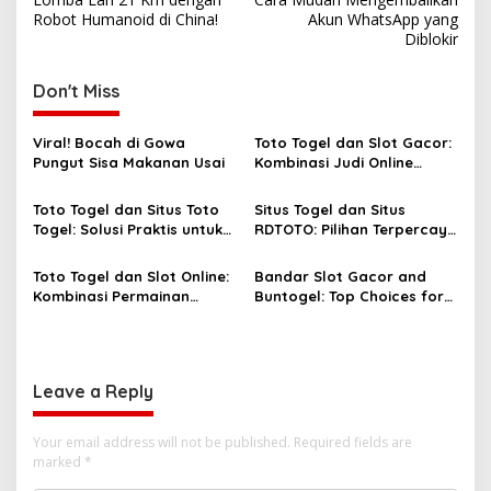
navigation
Robot Humanoid di China!
Akun WhatsApp yang
Diblokir
Don't Miss
Viral! Bocah di Gowa
Toto Togel dan Slot Gacor:
Pungut Sisa Makanan Usai
Kombinasi Judi Online
Paling Dicari Saat Ini
Toto Togel dan Situs Toto
Situs Togel dan Situs
Togel: Solusi Praktis untuk
RDTOTO: Pilihan Terpercaya
Menang Setiap Hari
untuk Penggemar Taruhan
Angka
Toto Togel dan Slot Online:
Bandar Slot Gacor and
Kombinasi Permainan
Buntogel: Top Choices for
Favorit Pecinta Judi Digital
Online Gambling
Enthusiasts
Leave a Reply
Your email address will not be published.
Required fields are
marked
*