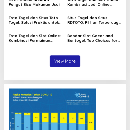
Pungut Sisa Makanan Usai
Kombinasi Judi Online
Paling Dicari Saat Ini
Toto Togel dan Situs Toto
Situs Togel dan Situs
Togel: Solusi Praktis untuk
RDTOTO: Pilihan Terpercaya
Menang Setiap Hari
untuk Penggemar Taruhan
Angka
Toto Togel dan Slot Online:
Bandar Slot Gacor and
Kombinasi Permainan
Buntogel: Top Choices for
Favorit Pecinta Judi Digital
Online Gambling
Enthusiasts
View More