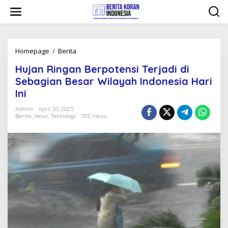
Skip
to
content
Hujan
Homepage
/
Berita
Ringan
Hujan Ringan Berpotensi Terjadi di
Berpotensi
Terjadi
Sebagian Besar Wilayah Indonesia Hari
di
Ini
Sebagian
Besar
Admin
April 20, 2025
Wilayah
Berita
,
News
,
Teknologi
1313 Views
Indonesia
Hari
Ini