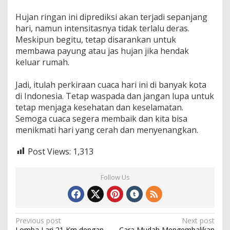
Hujan ringan ini diprediksi akan terjadi sepanjang
hari, namun intensitasnya tidak terlalu deras.
Meskipun begitu, tetap disarankan untuk
membawa payung atau jas hujan jika hendak
keluar rumah.
Jadi, itulah perkiraan cuaca hari ini di banyak kota
di Indonesia. Tetap waspada dan jangan lupa untuk
tetap menjaga kesehatan dan keselamatan.
Semoga cuaca segera membaik dan kita bisa
menikmati hari yang cerah dan menyenangkan.
Post Views:
1,313
Follow Us
Post
Previous post
Next post
Lomba Lari 21 Km dengan
Cara Mudah Mengembalikan