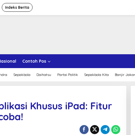
Indeks Berita
Nasional
Contoh Pos
ndra
Sepakbola
Daihatsu
Partai Politik
Sepakbola Kita
Banjir Jaka
likasi Khusus iPad: Fitur
coba!