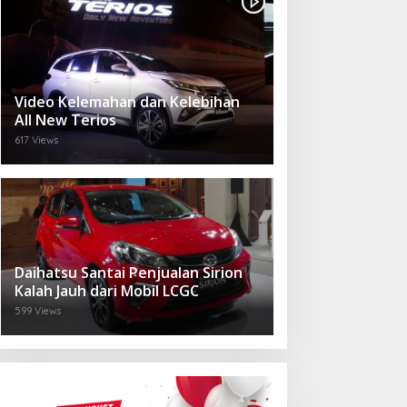
Video Kelemahan dan Kelebihan
All New Terios
617 Views
Daihatsu Santai Penjualan Sirion
Kalah Jauh dari Mobil LCGC
599 Views