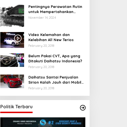
Pentingnya Perawatan Rutin
untuk Mempertahankan
Kinerja Optimal Mesin Motor
November 14, 2024
Matic Anda
Video Kelemahan dan
Kelebihan All New Terios
February 20, 2018
Belum Pakai CVT, Apa yang
Ditakuti Daihatsu Indonesia?
February 20, 2018
Daihatsu Santai Penjualan
Sirion Kalah Jauh dari Mobil
LCGC
February 20, 2018
Politik Terbaru