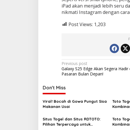
iPad akan menjadi lebih seru d
nikmati Instagram dengan cara
Post Views:
1,203
Post
Previous post
Galaxy S25 Edge Akan Segera Hadir 
navigation
Pasaran Bulan Depan!
Don't Miss
Viral! Bocah di Gowa Pungut Sisa
Toto Tog
Makanan Usai
Kombinasi
Dicari Sa
Situs Togel dan Situs RDTOTO:
Toto Toge
Pilihan Terpercaya untuk
Kombinas
Penggemar Taruhan Angka
Pecinta J