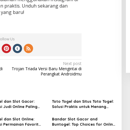
an praktis. Unduh sekarang dan
 yang baru!
Follow Us
Next post
di
Trojan Triada Versi Baru Mengintai di
Perangkat Androidmu
el dan Slot Gacor:
Toto Togel dan Situs Toto Togel:
 Judi Online Paling
Solusi Praktis untuk Menang
at Ini
Setiap Hari
l dan Slot Online:
Bandar Slot Gacor and
i Permainan Favorit
Buntogel: Top Choices for Online
udi Digital
Gambling Enthusiasts