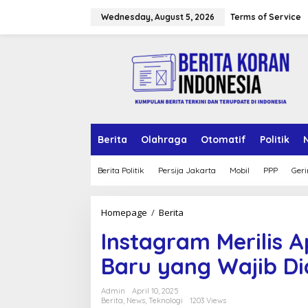
Skip
to
Wednesday, August 5, 2026
Terms of Service
content
Berita
Olahraga
Otomatif
Politik
Berita Politik
Persija Jakarta
Mobil
PPP
Geri
Instagram
Homepage
/
Berita
Merilis
Instagram Merilis Ap
Aplikasi
Khusus
Baru yang Wajib Di
iPad:
Fitur
Baru
Admin
April 10, 2025
yang
Berita
,
News
,
Teknologi
1203 Views