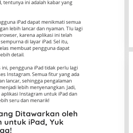
 tentunya ini adalah kabar yang
Jejak Digital : Tips Menghapus
engguna iPad dapat menikmati semua
Data Pribadi di Internet
gan lebih lancar dan nyaman. Tlu lagi
In Berita, News, Politik
|
April 16, 2025
owser, karena aplikasi ini telah
empurna di layar iPad. Sel itu,
 jelas membuat pengguna dapat
ebih detail.
ini, pengguna iPad tidak perlu lagi
es Instagram. Semua fitur yang ada
an lancar, sehingga pengalaman
menjadi lebih menyenangkan. Jadi,
aplikasi Instagram untuk iPad dan
bih seru dan menarik!
yang Ditawarkan oleh
m untuk iPad, Yuk
ga!