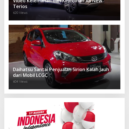
Video Kelemahan dan Kelebihan All New
Terios
620 Views
Daihatsu Santai Penjualan Sirion Kalah Jauh
dari Mobil LCGC
604 Views