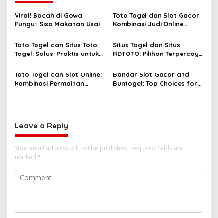
Viral! Bocah di Gowa
Toto Togel dan Slot Gacor:
Pungut Sisa Makanan Usai
Kombinasi Judi Online
Paling Dicari Saat Ini
Toto Togel dan Situs Toto
Situs Togel dan Situs
Togel: Solusi Praktis untuk
RDTOTO: Pilihan Terpercaya
Menang Setiap Hari
untuk Penggemar Taruhan
Angka
Toto Togel dan Slot Online:
Bandar Slot Gacor and
Kombinasi Permainan
Buntogel: Top Choices for
Favorit Pecinta Judi Digital
Online Gambling
Enthusiasts
Leave a Reply
Your email address will not be published.
Required fields are
marked
*