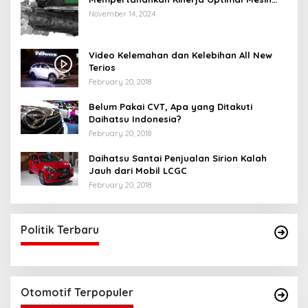
Motor Matic Anda
November 14, 2024
Video Kelemahan dan Kelebihan All New
Terios
February 20, 2018
Belum Pakai CVT, Apa yang Ditakuti
Daihatsu Indonesia?
February 20, 2018
Daihatsu Santai Penjualan Sirion Kalah
Jauh dari Mobil LCGC
February 20, 2018
Politik Terbaru
Otomotif Terpopuler