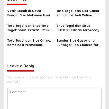
Viral! Bocah di Gowa
Toto Togel dan Slot Gacor:
Pungut Sisa Makanan Usai
Kombinasi Judi Online
Paling Dicari Saat Ini
Toto Togel dan Situs Toto
Situs Togel dan Situs
Togel: Solusi Praktis untuk
RDTOTO: Pilihan Terpercaya
Menang Setiap Hari
untuk Penggemar Taruhan
Angka
Toto Togel dan Slot Online:
Bandar Slot Gacor and
Kombinasi Permainan
Buntogel: Top Choices for
Favorit Pecinta Judi Digital
Online Gambling
Enthusiasts
Leave a Reply
Your email address will not be published.
Required fields are
marked
*