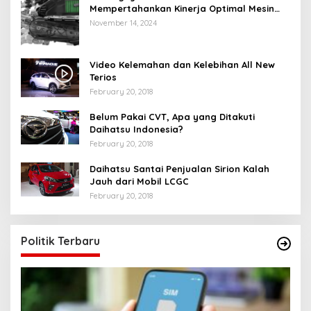
Mempertahankan Kinerja Optimal Mesin
Motor Matic Anda
November 14, 2024
Video Kelemahan dan Kelebihan All New
Terios
February 20, 2018
Belum Pakai CVT, Apa yang Ditakuti
Daihatsu Indonesia?
February 20, 2018
Daihatsu Santai Penjualan Sirion Kalah
Jauh dari Mobil LCGC
February 20, 2018
Politik Terbaru