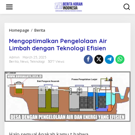
Skip
to
content
Mengoptimalkan
Homepage
/
Berita
Pengelolaan
Mengoptimalkan Pengelolaan Air
Air
Limbah
Limbah dengan Teknologi Efisien
dengan
Teknologi
Admin
March 25, 2025
Berita
,
News
,
Teknologi
3077 Views
Efisien
Halo semua! Apakah kamu t bahwa