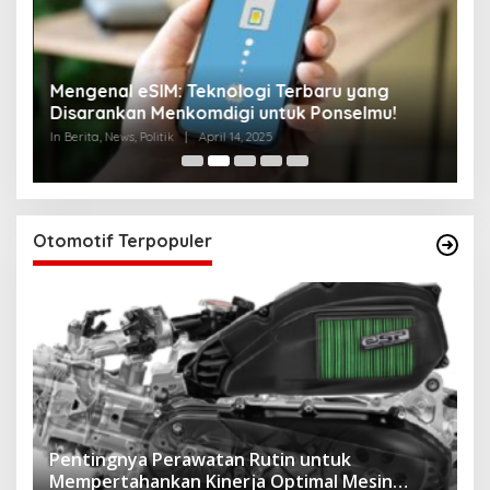
di
Mengenal eSIM: Teknologi Terbaru yang
J
Disarankan Menkomdigi untuk Ponselmu!
T
In Berita, News, Politik
|
April 14, 2025
In 
Otomotif Terpopuler
Pentingnya Perawatan Rutin untuk
Mempertahankan Kinerja Optimal Mesin