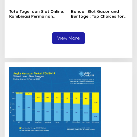
Menang Setiap Hari
untuk Penggemar Taruhan
Angka
Toto Togel dan Slot Online:
Bandar Slot Gacor and
Kombinasi Permainan
Buntogel: Top Choices for
Favorit Pecinta Judi Digital
Online Gambling
Enthusiasts
View More