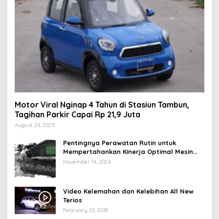
Motor Viral Nginap 4 Tahun di Stasiun Tambun,
Tagihan Parkir Capai Rp 21,9 Juta
August 29, 2025
Pentingnya Perawatan Rutin untuk
Mempertahankan Kinerja Optimal Mesin
Motor Matic Anda
November 14, 2024
Video Kelemahan dan Kelebihan All New
Terios
February 20, 2018