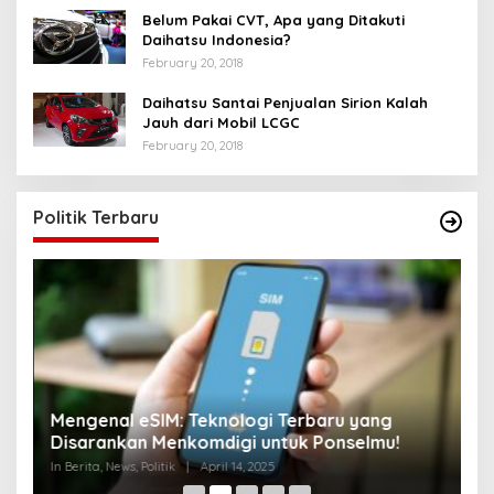
Belum Pakai CVT, Apa yang Ditakuti
Daihatsu Indonesia?
February 20, 2018
Daihatsu Santai Penjualan Sirion Kalah
Jauh dari Mobil LCGC
February 20, 2018
Politik Terbaru
di
Mengenal eSIM: Teknologi Terbaru yang
J
Disarankan Menkomdigi untuk Ponselmu!
T
In Berita, News, Politik
|
April 14, 2025
In 