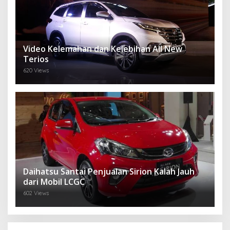
Video Kelemahan dan Kelebihan All New
Terios
620 Views
Daihatsu Santai Penjualan Sirion Kalah Jauh
dari Mobil LCGC
602 Views