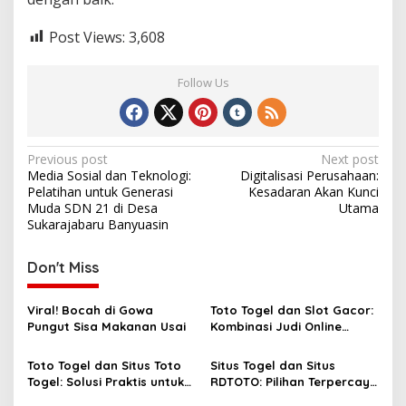
Post Views:
3,608
Follow Us
Post
Previous post
Next post
Media Sosial dan Teknologi:
Digitalisasi Perusahaan:
navigation
Pelatihan untuk Generasi
Kesadaran Akan Kunci
Muda SDN 21 di Desa
Utama
Sukarajabaru Banyuasin
Don't Miss
Viral! Bocah di Gowa
Toto Togel dan Slot Gacor:
Pungut Sisa Makanan Usai
Kombinasi Judi Online
Paling Dicari Saat Ini
Toto Togel dan Situs Toto
Situs Togel dan Situs
Togel: Solusi Praktis untuk
RDTOTO: Pilihan Terpercaya
Menang Setiap Hari
untuk Penggemar Taruhan