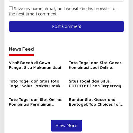
Save my name, email, and website in this browser for
the next time I comment.
News Feed
Viral! Bocah di Gowa
Toto Togel dan Slot Gacor:
Pungut Sisa Makanan Usai
Kombinasi Judi Online
Paling Dicari Saat Ini
Toto Togel dan Situs Toto
Situs Togel dan Situs
Togel: Solusi Praktis untuk
RDTOTO: Pilihan Terpercaya
Menang Setiap Hari
untuk Penggemar Taruhan
Angka
Toto Togel dan Slot Online:
Bandar Slot Gacor and
Kombinasi Permainan
Buntogel: Top Choices for
Favorit Pecinta Judi Digital
Online Gambling
Enthusiasts
View More