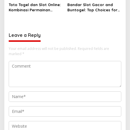
Angka
Toto Togel dan Slot Online:
Bandar Slot Gacor and
Kombinasi Permainan
Buntogel: Top Choices for
Favorit Pecinta Judi Digital
Online Gambling
Enthusiasts
Leave a Reply
Your email address will not be published.
Required fields are
marked
*