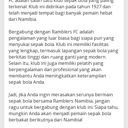
FC adalah salah satu klub sepak bola yang paling
terkenal. Klub ini didirikan pada tahun 1927 dan
telah menjadi tempat bagi banyak pemain hebat
dari Namibia.
Bergabung dengan Ramblers FC adalah
pengalaman yang luar biasa bagi siapa pun yang
menyukai sepak bola. Klub ini memiliki fasilitas
yang lengkap, termasuk lapangan sepak bola yang
berkitas tinggi dan ruang ganti yang modern.
Selain itu, klub ini juga memiliki pelatih yang
berpengalaman dan profesional yang akan
membantu Anda meningkatkan keterampilan
sepak bola Anda.
Jadi, jika Anda ingin merasakan serunya bermain
sepak bola bersama Ramblers Namibia, jangan
ragu untuk bergabung dengan klub ini. Siapa tahu,
mungkin Anda akan menjadi pemain sepak bola
berbakat berikutnya dari Namibia!