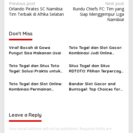
Post
Previous post
Next post
Orlando Pirates SC Namibia:
Rundu Chiefs FC: Tim yang
navigation
Tim Terbaik di Afrika Selatan
Siap Menggempur Liga
Namibia!
Don't Miss
Viral! Bocah di Gowa
Toto Togel dan Slot Gacor:
Pungut Sisa Makanan Usai
Kombinasi Judi Online
Paling Dicari Saat Ini
Toto Togel dan Situs Toto
Situs Togel dan Situs
Togel: Solusi Praktis untuk
RDTOTO: Pilihan Terpercaya
Menang Setiap Hari
untuk Penggemar Taruhan
Angka
Toto Togel dan Slot Online:
Bandar Slot Gacor and
Kombinasi Permainan
Buntogel: Top Choices for
Favorit Pecinta Judi Digital
Online Gambling
Enthusiasts
Leave a Reply
Your email address will not be published.
Required fields are