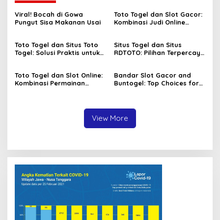
Viral! Bocah di Gowa
Toto Togel dan Slot Gacor:
Pungut Sisa Makanan Usai
Kombinasi Judi Online
Paling Dicari Saat Ini
Toto Togel dan Situs Toto
Situs Togel dan Situs
Togel: Solusi Praktis untuk
RDTOTO: Pilihan Terpercaya
Menang Setiap Hari
untuk Penggemar Taruhan
Angka
Toto Togel dan Slot Online:
Bandar Slot Gacor and
Kombinasi Permainan
Buntogel: Top Choices for
Favorit Pecinta Judi Digital
Online Gambling
Enthusiasts
View More