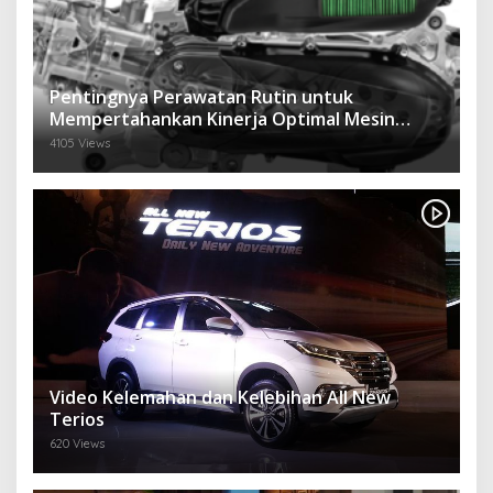
Pentingnya Perawatan Rutin untuk
Mempertahankan Kinerja Optimal Mesin
Motor Matic Anda
4105 Views
Video Kelemahan dan Kelebihan All New
Terios
620 Views