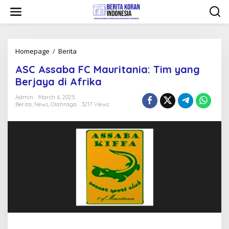
Skip
to
content
ASC
Homepage
/
Berita
Assaba
ASC Assaba FC Mauritania: Tim yang
FC
Mauritania:
Berjaya di Afrika
Tim
yang
Admin
March 6, 2025
Berita
,
News
,
Olahraga
3217 Views
Berjaya
di
Afrika