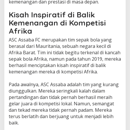
kemenangan dan prestasi di masa depan.
Kisah Inspiratif di Balik
Kemenangan di Kompetisi
Afrika
ASC Assaba FC merupakan tim sepak bola yang
berasal dari Mauritania, sebuah negara kecil di
Afrika Barat. Tim ini tidak begitu terkenal di kancah
sepak bola Afrika, namun pada tahun 2019, mereka
berhasil menciptakan kisah inspiratif di balik
kemenangan mereka di kompetisi Afrika.
Pada awalnya, ASC Assaba adalah tim yang kurang
diunggulkan. Mereka seringkali kalah dalam
pertandingan dan tidak pernah berhasil meraih
gelar juara di kompetisi lokal. Namun, semangat
dan tekad mereka tidak pernah padam. Mereka
terus berlatih dan berjuang untuk menjadi lebih
baik.