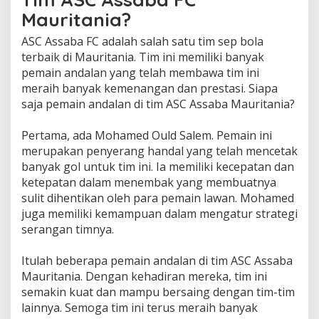
Mauritania?
ASC Assaba FC adalah salah satu tim sep bola
terbaik di Mauritania. Tim ini memiliki banyak
pemain andalan yang telah membawa tim ini
meraih banyak kemenangan dan prestasi. Siapa
saja pemain andalan di tim ASC Assaba Mauritania?
Pertama, ada Mohamed Ould Salem. Pemain ini
merupakan penyerang handal yang telah mencetak
banyak gol untuk tim ini. Ia memiliki kecepatan dan
ketepatan dalam menembak yang membuatnya
sulit dihentikan oleh para pemain lawan. Mohamed
juga memiliki kemampuan dalam mengatur strategi
serangan timnya.
Itulah beberapa pemain andalan di tim ASC Assaba
Mauritania. Dengan kehadiran mereka, tim ini
semakin kuat dan mampu bersaing dengan tim-tim
lainnya. Semoga tim ini terus meraih banyak