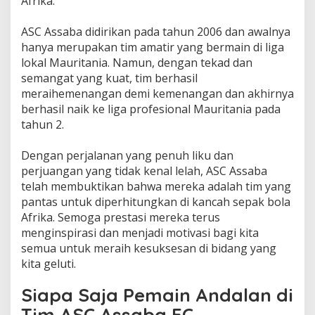
Afrika.
ASC Assaba didirikan pada tahun 2006 dan awalnya
hanya merupakan tim amatir yang bermain di liga
lokal Mauritania. Namun, dengan tekad dan
semangat yang kuat, tim berhasil
meraihemenangan demi kemenangan dan akhirnya
berhasil naik ke liga profesional Mauritania pada
tahun 2.
Dengan perjalanan yang penuh liku dan
perjuangan yang tidak kenal lelah, ASC Assaba
telah membuktikan bahwa mereka adalah tim yang
pantas untuk diperhitungkan di kancah sepak bola
Afrika. Semoga prestasi mereka terus
menginspirasi dan menjadi motivasi bagi kita
semua untuk meraih kesuksesan di bidang yang
kita geluti.
Siapa Saja Pemain Andalan di
Tim ASC Assaba FC