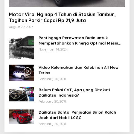
Motor Viral Nginap 4 Tahun di Stasiun Tambun,
Tagihan Parkir Capai Rp 21,9 Juta
August 29, 2025
Pentingnya Perawatan Rutin untuk
Mempertahankan Kinerja Optimal Mesin
Motor Matic Anda
November 14, 2024
Video Kelemahan dan Kelebihan All New
Terios
February 20, 2018
Belum Pakai CVT, Apa yang Ditakuti
Daihatsu Indonesia?
February 20, 2018
Daihatsu Santai Penjualan Sirion Kalah
Jauh dari Mobil LCGC
February 20, 2018