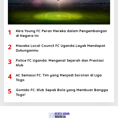
1
Kiira Young FC Peran Mereka dalam Pengembangan
di Negara Ini
2
Masaka Local Council FC Uganda Layak Mendapat
Dukunganmu
3
Police FC Uganda: Mengenal Sejarah dan Prestasi
Klub
4
AC Semassi FC: Tim yang Menjadi Sorotan di Liga
Togo
5
Gomido FC: Klub Sepak Bola yang Membuat Bangga
Togo!