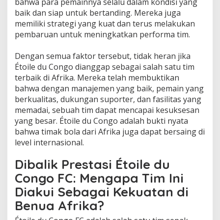
bahwa para pemainnya selalu dalam kondisi yang
baik dan siap untuk bertanding. Mereka juga
memiliki strategi yang kuat dan terus melakukan
pembaruan untuk meningkatkan performa tim.
Dengan semua faktor tersebut, tidak heran jika
Étoile du Congo dianggap sebagai salah satu tim
terbaik di Afrika. Mereka telah membuktikan
bahwa dengan manajemen yang baik, pemain yang
berkualitas, dukungan suporter, dan fasilitas yang
memadai, sebuah tim dapat mencapai kesuksesan
yang besar. Étoile du Congo adalah bukti nyata
bahwa timak bola dari Afrika juga dapat bersaing di
level internasional.
Dibalik Prestasi Étoile du
Congo FC: Mengapa Tim Ini
Diakui Sebagai Kekuatan di
Benua Afrika?