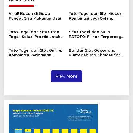
Viral! Bocah di Gowa
Toto Togel dan Slot Gacor:
Pungut Sisa Makanan Usai
Kombinasi Judi Online
Paling Dicari Saat Ini
Toto Togel dan Situs Toto
Situs Togel dan Situs
Togel: Solusi Praktis untuk
RDTOTO: Pilihan Terpercaya
Menang Setiap Hari
untuk Penggemar Taruhan
Angka
Toto Togel dan Slot Online:
Bandar Slot Gacor and
Kombinasi Permainan
Buntogel: Top Choices for
Favorit Pecinta Judi Digital
Online Gambling
Enthusiasts
View More