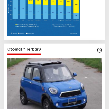
Otomatif Terbaru