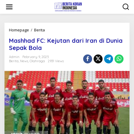
Skip
to
content
Mashhad
Homepage
/
Berita
FC:
Mashhad FC: Kejutan dari Iran di Dunia
Kejutan
dari
Sepak Bola
Iran
di
Admin
February 9, 2025
Berita
,
News
,
Olahraga
2931 Views
Dunia
Sepak
Bola