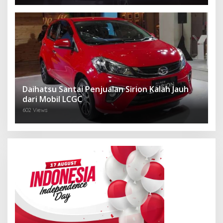
Daihatsu Santai Penjualan Sirion Kalah Jauh
dari Mobil LCGC
602 Views