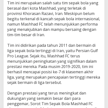
Tim ini merupakan salah satu tim sepak bola yang
berasal dari kota Mashhad, yang terletak di
provinsi Khorasan Razavi, Iran. Meskipun belum
begitu terkenal di kancah sepak bola internasional,
namun Mashhad FC telah menunjukkan performa
yang menakjubkan dan mampu bersaing dengan
tim-tim besar di Iran.
Tim ini didirikan pada tahun 2011 dan bermain di
liga sepak bola tertinggi di Iran, yaitu Persian Gulf
Pro League. Sejak itu, Mashhad FC terus
menunjukkan peningkatan yang signifikan dalam
prestasi mereka. Pada musim 2019-2020, tim ini
berhasil mencapai posisi ke-7 di klasemen akhir
liga, yang merupakan pencapaian tertinggi mereka
sejak bermain di liga tersebut.
Dengan prestasi yang terus meningkat dan
dukungan yang semakin besar dari para
penggemar, Sorot Tim Sepak Bola Mashhad FC