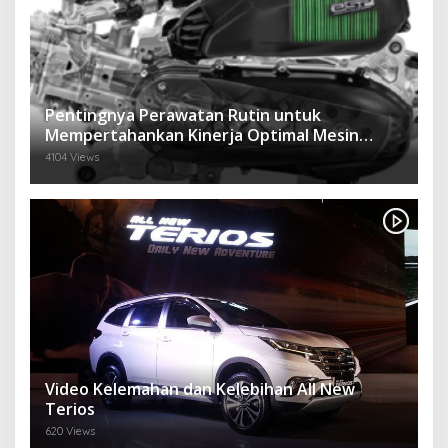
Pentingnya Perawatan Rutin untuk
Mempertahankan Kinerja Optimal Mesin
Motor Matic Anda
4104 Views
Video Kelemahan dan Kelebihan All New
Terios
620 Views