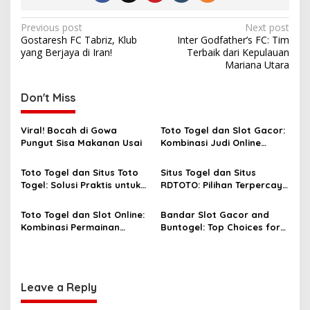
Post
Previous post
Next post
Gostaresh FC Tabriz, Klub
Inter Godfather’s FC: Tim
navigation
yang Berjaya di Iran!
Terbaik dari Kepulauan
Mariana Utara
Don't Miss
Viral! Bocah di Gowa
Toto Togel dan Slot Gacor:
Pungut Sisa Makanan Usai
Kombinasi Judi Online
Paling Dicari Saat Ini
Toto Togel dan Situs Toto
Situs Togel dan Situs
Togel: Solusi Praktis untuk
RDTOTO: Pilihan Terpercaya
Menang Setiap Hari
untuk Penggemar Taruhan
Angka
Toto Togel dan Slot Online:
Bandar Slot Gacor and
Kombinasi Permainan
Buntogel: Top Choices for
Favorit Pecinta Judi Digital
Online Gambling
Enthusiasts
Leave a Reply