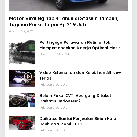
Motor Viral Nginap 4 Tahun di Stasiun Tambun,
Tagihan Parkir Capai Rp 21,9 Juta
August 29, 2025
Pentingnya Perawatan Rutin untuk
Mempertahankan Kinerja Optimal Mesin
Motor Matic Anda
November 14, 2024
Video Kelemahan dan Kelebihan All New
Terios
February 20, 2018
Belum Pakai CVT, Apa yang Ditakuti
Daihatsu Indonesia?
February 20, 2018
Daihatsu Santai Penjualan Sirion Kalah
Jauh dari Mobil LCGC
February 20, 2018