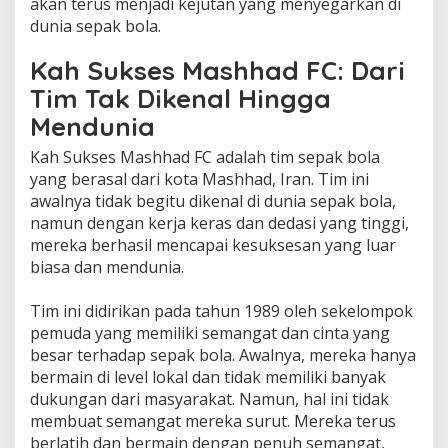
akan terus menjadi kejutan yang menyegarkan di
dunia sepak bola.
Kah Sukses Mashhad FC: Dari
Tim Tak Dikenal Hingga
Mendunia
Kah Sukses Mashhad FC adalah tim sepak bola
yang berasal dari kota Mashhad, Iran. Tim ini
awalnya tidak begitu dikenal di dunia sepak bola,
namun dengan kerja keras dan dedasi yang tinggi,
mereka berhasil mencapai kesuksesan yang luar
biasa dan mendunia.
Tim ini didirikan pada tahun 1989 oleh sekelompok
pemuda yang memiliki semangat dan cinta yang
besar terhadap sepak bola. Awalnya, mereka hanya
bermain di level lokal dan tidak memiliki banyak
dukungan dari masyarakat. Namun, hal ini tidak
membuat semangat mereka surut. Mereka terus
berlatih dan bermain dengan penuh semangat,