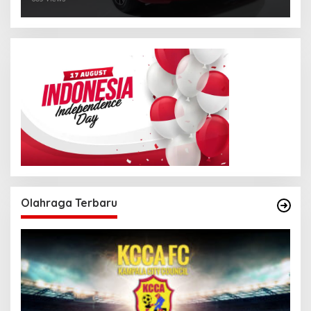
Olahraga Terbaru