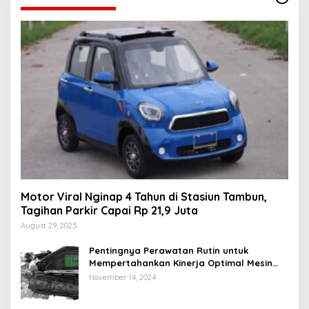
Motor Viral Nginap 4 Tahun di Stasiun Tambun,
Tagihan Parkir Capai Rp 21,9 Juta
August 29, 2025
Pentingnya Perawatan Rutin untuk
Mempertahankan Kinerja Optimal Mesin
Motor Matic Anda
November 14, 2024