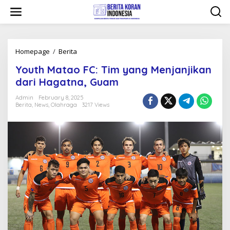
Skip
to
content
Youth
Homepage
/
Berita
Matao
Youth Matao FC: Tim yang Menjanjikan
FC:
Tim
dari Hagatna, Guam
yang
Menjanjikan
Admin
February 8, 2025
Berita
,
News
,
Olahraga
3217 Views
dari
Hagatna,
Guam