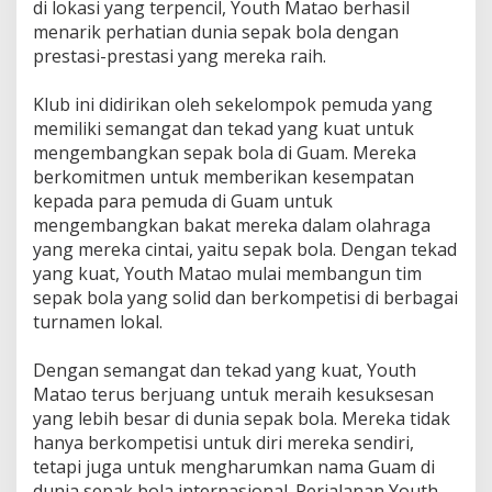
di lokasi yang terpencil, Youth Matao berhasil
menarik perhatian dunia sepak bola dengan
prestasi-prestasi yang mereka raih.
Klub ini didirikan oleh sekelompok pemuda yang
memiliki semangat dan tekad yang kuat untuk
mengembangkan sepak bola di Guam. Mereka
berkomitmen untuk memberikan kesempatan
kepada para pemuda di Guam untuk
mengembangkan bakat mereka dalam olahraga
yang mereka cintai, yaitu sepak bola. Dengan tekad
yang kuat, Youth Matao mulai membangun tim
sepak bola yang solid dan berkompetisi di berbagai
turnamen lokal.
Dengan semangat dan tekad yang kuat, Youth
Matao terus berjuang untuk meraih kesuksesan
yang lebih besar di dunia sepak bola. Mereka tidak
hanya berkompetisi untuk diri mereka sendiri,
tetapi juga untuk mengharumkan nama Guam di
dunia sepak bola internasional. Perjalanan Youth