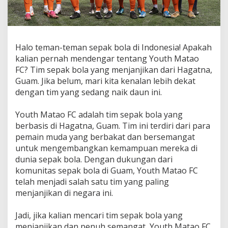
Halo teman-teman sepak bola di Indonesia! Apakah
kalian pernah mendengar tentang Youth Matao
FC? Tim sepak bola yang menjanjikan dari Hagatna,
Guam. Jika belum, mari kita kenalan lebih dekat
dengan tim yang sedang naik daun ini.
Youth Matao FC adalah tim sepak bola yang
berbasis di Hagatna, Guam. Tim ini terdiri dari para
pemain muda yang berbakat dan bersemangat
untuk mengembangkan kemampuan mereka di
dunia sepak bola. Dengan dukungan dari
komunitas sepak bola di Guam, Youth Matao FC
telah menjadi salah satu tim yang paling
menjanjikan di negara ini.
Jadi, jika kalian mencari tim sepak bola yang
menjanjikan dan penuh semangat, Youth Matao FC