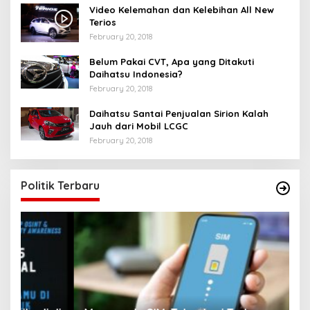
Video Kelemahan dan Kelebihan All New
Terios
February 20, 2018
Belum Pakai CVT, Apa yang Ditakuti
Daihatsu Indonesia?
February 20, 2018
Daihatsu Santai Penjualan Sirion Kalah
Jauh dari Mobil LCGC
February 20, 2018
Politik Terbaru