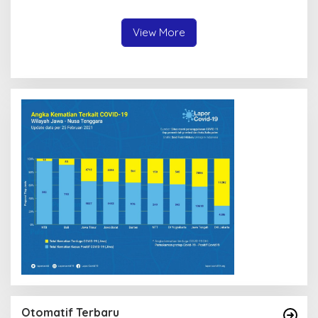
Enthusiasts
View More
Otomatif Terbaru