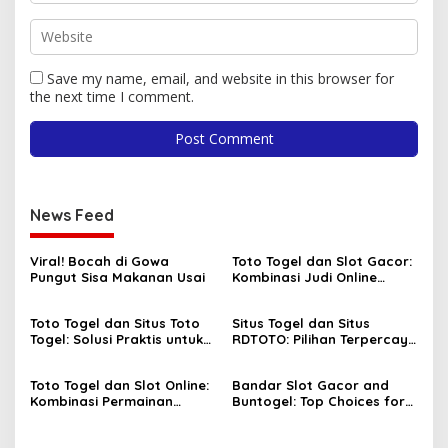
Save my name, email, and website in this browser for
the next time I comment.
News Feed
Viral! Bocah di Gowa
Toto Togel dan Slot Gacor:
Pungut Sisa Makanan Usai
Kombinasi Judi Online
Paling Dicari Saat Ini
Toto Togel dan Situs Toto
Situs Togel dan Situs
Togel: Solusi Praktis untuk
RDTOTO: Pilihan Terpercaya
Menang Setiap Hari
untuk Penggemar Taruhan
Angka
Toto Togel dan Slot Online:
Bandar Slot Gacor and
Kombinasi Permainan
Buntogel: Top Choices for
Favorit Pecinta Judi Digital
Online Gambling
Enthusiasts