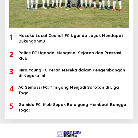
1
Masaka Local Council FC Uganda Layak Mendapat
Dukunganmu
2
Police FC Uganda: Mengenal Sejarah dan Prestasi
Klub
3
Kiira Young FC Peran Mereka dalam Pengembangan
di Negara Ini
4
AC Semassi FC: Tim yang Menjadi Sorotan di Liga
Togo
5
Gomido FC: Klub Sepak Bola yang Membuat Bangga
Togo!