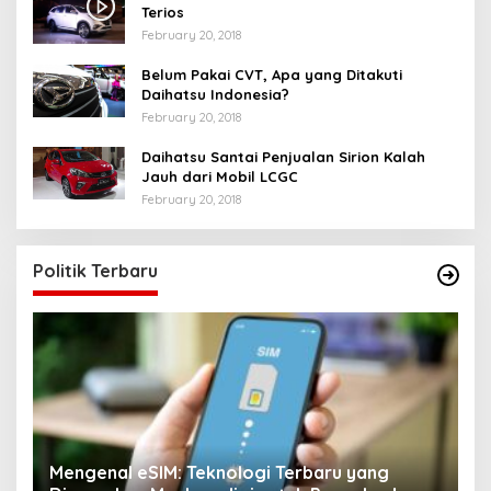
Terios
February 20, 2018
Belum Pakai CVT, Apa yang Ditakuti
Daihatsu Indonesia?
February 20, 2018
Daihatsu Santai Penjualan Sirion Kalah
Jauh dari Mobil LCGC
February 20, 2018
Politik Terbaru
di
Mengenal eSIM: Teknologi Terbaru yang
J