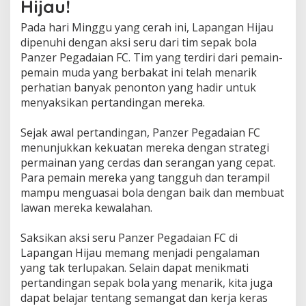
Hijau!
Pada hari Minggu yang cerah ini, Lapangan Hijau
dipenuhi dengan aksi seru dari tim sepak bola
Panzer Pegadaian FC. Tim yang terdiri dari pemain-
pemain muda yang berbakat ini telah menarik
perhatian banyak penonton yang hadir untuk
menyaksikan pertandingan mereka.
Sejak awal pertandingan, Panzer Pegadaian FC
menunjukkan kekuatan mereka dengan strategi
permainan yang cerdas dan serangan yang cepat.
Para pemain mereka yang tangguh dan terampil
mampu menguasai bola dengan baik dan membuat
lawan mereka kewalahan.
Saksikan aksi seru Panzer Pegadaian FC di
Lapangan Hijau memang menjadi pengalaman
yang tak terlupakan. Selain dapat menikmati
pertandingan sepak bola yang menarik, kita juga
dapat belajar tentang semangat dan kerja keras