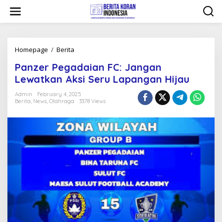
Skip
to
content
Panzer
Homepage
/
Berita
Pegadaian
Panzer Pegadaian FC: Jangan
FC:
Jangan
Lewatkan Aksi Seru Lapangan Hijau
Lewatkan
Aksi
Admin
February 4, 2025
Berita
,
News
,
Olahraga
3378 Views
Seru
Lapangan
Hijau