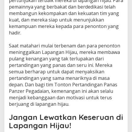
pertunjukan terbaik mereka di lapangan hijau. Para
pemainnya yang berbakat dan berdedikasi telah
membangun kekompakan dan kekuatan tim yang
kuat, dan mereka siap untuk menunjukkan
kemampuan mereka kepada para penonton yang
hadir.
Saat matahari mulai terbenam dan para penonton
meninggalkan Lapangan Hijau, mereka membawa
pulang kenangan yang tak terlupakan dari
pertandingan yang panas dan seru ini. Mereka
semua berharap untuk dapat menyaksikan
pertandingan yang sama menariknya di masa
depan. Dan bagi tim Tonton Pertandingan Panas
Panzer Pegadaian, kemenangan ini akan selalu
menjadi kebanggaan dan motivasi untuk terus
berjuang di lapangan hijau.
Jangan Lewatkan Keseruan di
Lapangan Hijau!