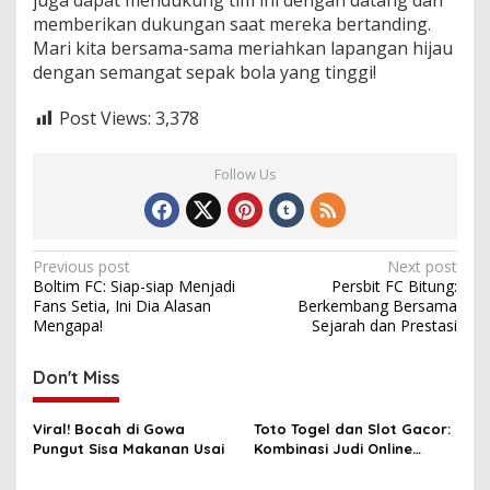
juga dapat mendukung tim ini dengan datang dan
memberikan dukungan saat mereka bertanding.
Mari kita bersama-sama meriahkan lapangan hijau
dengan semangat sepak bola yang tinggi!
Post Views:
3,378
Follow Us
Post
Previous post
Next post
Boltim FC: Siap-siap Menjadi
Persbit FC Bitung:
navigation
Fans Setia, Ini Dia Alasan
Berkembang Bersama
Mengapa!
Sejarah dan Prestasi
Don't Miss
Viral! Bocah di Gowa
Toto Togel dan Slot Gacor:
Pungut Sisa Makanan Usai
Kombinasi Judi Online
Paling Dicari Saat Ini