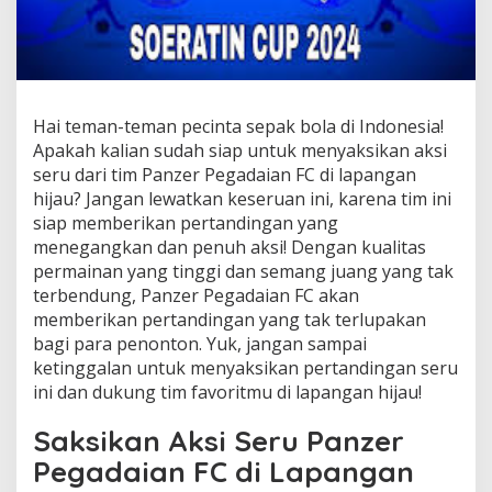
Hai teman-teman pecinta sepak bola di Indonesia!
Apakah kalian sudah siap untuk menyaksikan aksi
seru dari tim Panzer Pegadaian FC di lapangan
hijau? Jangan lewatkan keseruan ini, karena tim ini
siap memberikan pertandingan yang
menegangkan dan penuh aksi! Dengan kualitas
permainan yang tinggi dan semang juang yang tak
terbendung, Panzer Pegadaian FC akan
memberikan pertandingan yang tak terlupakan
bagi para penonton. Yuk, jangan sampai
ketinggalan untuk menyaksikan pertandingan seru
ini dan dukung tim favoritmu di lapangan hijau!
Saksikan Aksi Seru Panzer
Pegadaian FC di Lapangan