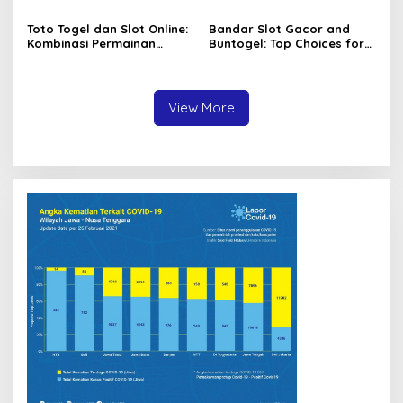
Menang Setiap Hari
untuk Penggemar Taruhan
Angka
Toto Togel dan Slot Online:
Bandar Slot Gacor and
Kombinasi Permainan
Buntogel: Top Choices for
Favorit Pecinta Judi Digital
Online Gambling
Enthusiasts
View More