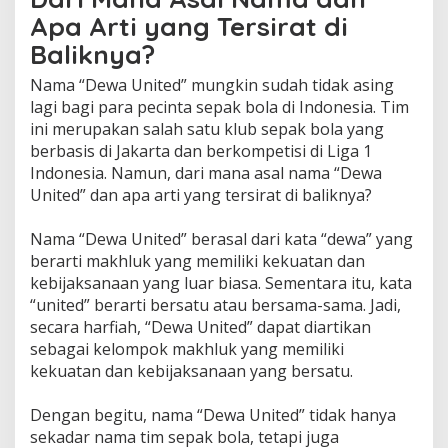
Apa Arti yang Tersirat di
Baliknya?
Nama “Dewa United” mungkin sudah tidak asing
lagi bagi para pecinta sepak bola di Indonesia. Tim
ini merupakan salah satu klub sepak bola yang
berbasis di Jakarta dan berkompetisi di Liga 1
Indonesia. Namun, dari mana asal nama “Dewa
United” dan apa arti yang tersirat di baliknya?
Nama “Dewa United” berasal dari kata “dewa” yang
berarti makhluk yang memiliki kekuatan dan
kebijaksanaan yang luar biasa. Sementara itu, kata
“united” berarti bersatu atau bersama-sama. Jadi,
secara harfiah, “Dewa United” dapat diartikan
sebagai kelompok makhluk yang memiliki
kekuatan dan kebijaksanaan yang bersatu.
Dengan begitu, nama “Dewa United” tidak hanya
sekadar nama tim sepak bola, tetapi juga