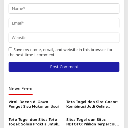
Save my name, email, and website in this browser for
the next time I comment.
News Feed
Viral! Bocah di Gowa
Toto Togel dan Slot Gacor:
Pungut Sisa Makanan Usai
Kombinasi Judi Online
Paling Dicari Saat Ini
Toto Togel dan Situs Toto
Situs Togel dan Situs
Togel: Solusi Praktis untuk
RDTOTO: Pilihan Terpercaya