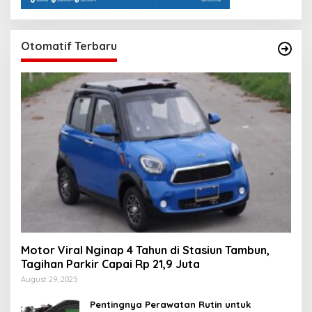
Otomatif Terbaru
Motor Viral Nginap 4 Tahun di Stasiun Tambun,
Tagihan Parkir Capai Rp 21,9 Juta
August 29, 2025
Pentingnya Perawatan Rutin untuk