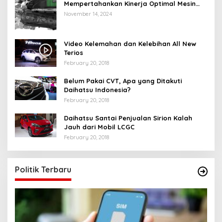
Mempertahankan Kinerja Optimal Mesin
Motor Matic Anda
November 14, 2024
Video Kelemahan dan Kelebihan All New
Terios
February 20, 2018
Belum Pakai CVT, Apa yang Ditakuti
Daihatsu Indonesia?
February 20, 2018
Daihatsu Santai Penjualan Sirion Kalah
Jauh dari Mobil LCGC
February 20, 2018
Politik Terbaru