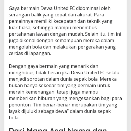
Gaya bermain Dewa United FC didominasi oleh
serangan balik yang cepat dan akurat. Para
pemainnya memiliki kecepatan dan teknik yang
luar biasa, sehingga mampu menembus
pertahanan lawan dengan mudah. Selain itu, tim ini
juga dikenal dengan kemampuan mereka dalam
mengolah bola dan melakukan pergerakan yang
cerdas di lapangan.
Dengan gaya bermain yang menarik dan
menghibur, tidak heran jika Dewa United FC selalu
menjadi sorotan dalam dunia sepak bola. Mereka
bukan hanya sekedar tim yang bermain untuk
meraih kemenangan, tetapi juga mampu
memberikan hiburan yang mengesankan bagi para
penonton. Tim benar-benar merupakan tim yang
layak dijuluki sebagaidewa” dalam dunia sepak
bola.
Dari Mana Asal Nama dan