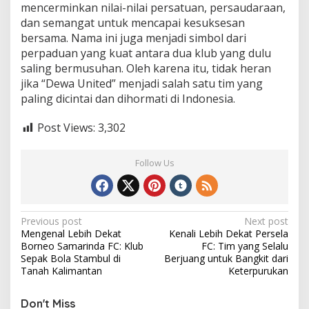
mencerminkan nilai-nilai persatuan, persaudaraan,
dan semangat untuk mencapai kesuksesan
bersama. Nama ini juga menjadi simbol dari
perpaduan yang kuat antara dua klub yang dulu
saling bermusuhan. Oleh karena itu, tidak heran
jika “Dewa United” menjadi salah satu tim yang
paling dicintai dan dihormati di Indonesia.
Post Views:
3,302
Follow Us
Post
Previous post
Next post
Mengenal Lebih Dekat
Kenali Lebih Dekat Persela
navigation
Borneo Samarinda FC: Klub
FC: Tim yang Selalu
Sepak Bola Stambul di
Berjuang untuk Bangkit dari
Tanah Kalimantan
Keterpurukan
Don't Miss