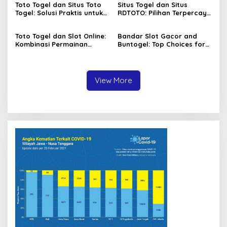
Toto Togel dan Situs Toto
Situs Togel dan Situs
Togel: Solusi Praktis untuk
RDTOTO: Pilihan Terpercaya
Menang Setiap Hari
untuk Penggemar Taruhan
Angka
Toto Togel dan Slot Online:
Bandar Slot Gacor and
Kombinasi Permainan
Buntogel: Top Choices for
Favorit Pecinta Judi Digital
Online Gambling
Enthusiasts
View More