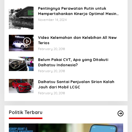
Pentingnya Perawatan Rutin untuk
Mempertahankan Kinerja Optimal Mesin
Motor Matic Anda
November 14, 2024
Video Kelemahan dan Kelebihan All New
Terios
February 20, 2018
Belum Pakai CVT, Apa yang Ditakuti
Daihatsu Indonesia?
February 20, 2018
Daihatsu Santai Penjualan Sirion Kalah
Jauh dari Mobil LCGC
February 20, 2018
Politik Terbaru