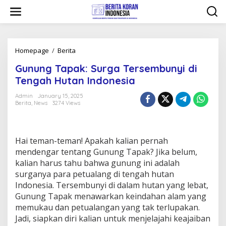
Skip
to
content
Gunung
Homepage
/
Berita
Tapak:
Gunung Tapak: Surga Tersembunyi di
Surga
Tersembunyi
Tengah Hutan Indonesia
di
Tengah
Admin
January 15, 2025
Berita
,
News
3274 Views
Hutan
Indonesia
Hai teman-teman! Apakah kalian pernah
mendengar tentang Gunung Tapak? Jika belum,
kalian harus tahu bahwa gunung ini adalah
surganya para petualang di tengah hutan
Indonesia. Tersembunyi di dalam hutan yang lebat,
Gunung Tapak menawarkan keindahan alam yang
memukau dan petualangan yang tak terlupakan.
Jadi, siapkan diri kalian untuk menjelajahi keajaiban