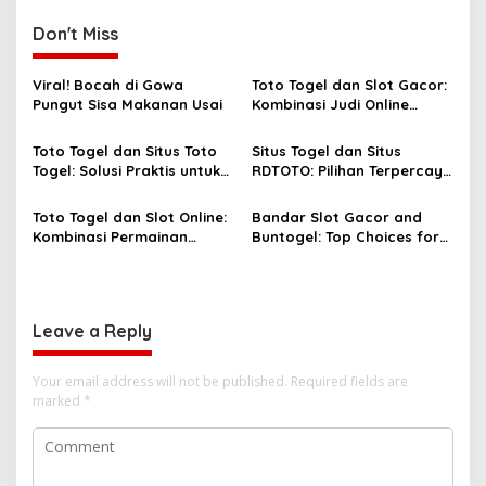
Don't Miss
Viral! Bocah di Gowa
Toto Togel dan Slot Gacor:
Pungut Sisa Makanan Usai
Kombinasi Judi Online
Paling Dicari Saat Ini
Toto Togel dan Situs Toto
Situs Togel dan Situs
Togel: Solusi Praktis untuk
RDTOTO: Pilihan Terpercaya
Menang Setiap Hari
untuk Penggemar Taruhan
Angka
Toto Togel dan Slot Online:
Bandar Slot Gacor and
Kombinasi Permainan
Buntogel: Top Choices for
Favorit Pecinta Judi Digital
Online Gambling
Enthusiasts
Leave a Reply
Your email address will not be published.
Required fields are
marked
*