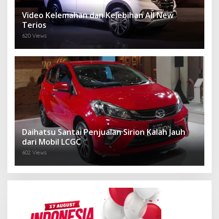
Video Kelemahan dan Kelebihan All New
Terios
620 Views
Daihatsu Santai Penjualan Sirion Kalah Jauh
dari Mobil LCGC
602 Views