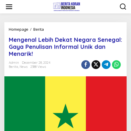
Skip
to
content
Mengenal
Homepage
/
Berita
Lebih
Mengenal Lebih Dekat Negara Senegal:
Dekat
Negara
Gaya Penulisan Informal Unik dan
Senegal:
Menarik!
Gaya
Penulisan
Admin
December 28, 2024
Informal
Berita
,
News
2388 Views
Unik
dan
Menarik!