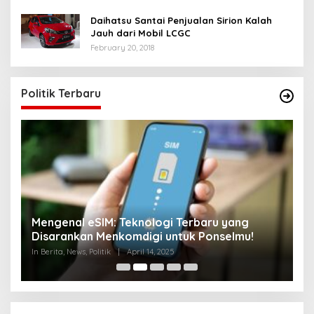
Daihatsu Santai Penjualan Sirion Kalah
Jauh dari Mobil LCGC
February 20, 2018
Politik Terbaru
di
Mengenal eSIM: Teknologi Terbaru yang
J
Disarankan Menkomdigi untuk Ponselmu!
T
In Berita, News, Politik
|
April 14, 2025
In 