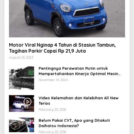
Motor Viral Nginap 4 Tahun di Stasiun Tambun,
Tagihan Parkir Capai Rp 21,9 Juta
August 29, 2025
Pentingnya Perawatan Rutin untuk
Mempertahankan Kinerja Optimal Mesin
Motor Matic Anda
November 14, 2024
Video Kelemahan dan Kelebihan All New
Terios
February 20, 2018
Belum Pakai CVT, Apa yang Ditakuti
Daihatsu Indonesia?
February 20, 2018