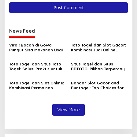
News Feed
Viral! Bocah di Gowa
Toto Togel dan Slot Gacor:
Pungut Sisa Makanan Usai
Kombinasi Judi Online
Paling Dicari Saat Ini
Toto Togel dan Situs Toto
Situs Togel dan Situs
Togel: Solusi Praktis untuk
RDTOTO: Pilihan Terpercaya
Menang Setiap Hari
untuk Penggemar Taruhan
Angka
Toto Togel dan Slot Online:
Bandar Slot Gacor and
Kombinasi Permainan
Buntogel: Top Choices for
Favorit Pecinta Judi Digital
Online Gambling
Enthusiasts
View More