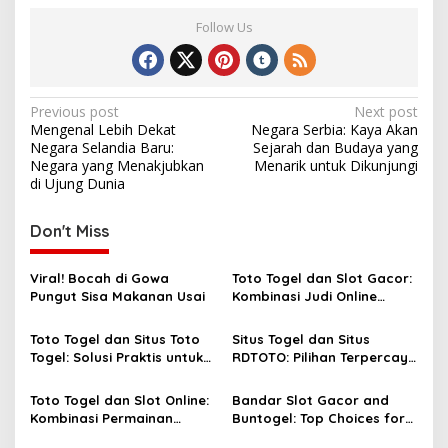
Follow Us
Post
Previous post
Next post
Mengenal Lebih Dekat
Negara Serbia: Kaya Akan
navigation
Negara Selandia Baru:
Sejarah dan Budaya yang
Negara yang Menakjubkan
Menarik untuk Dikunjungi
di Ujung Dunia
Don't Miss
Viral! Bocah di Gowa
Toto Togel dan Slot Gacor:
Pungut Sisa Makanan Usai
Kombinasi Judi Online
Paling Dicari Saat Ini
Toto Togel dan Situs Toto
Situs Togel dan Situs
Togel: Solusi Praktis untuk
RDTOTO: Pilihan Terpercaya
Menang Setiap Hari
untuk Penggemar Taruhan
Angka
Toto Togel dan Slot Online:
Bandar Slot Gacor and
Kombinasi Permainan
Buntogel: Top Choices for
Favorit Pecinta Judi Digital
Online Gambling