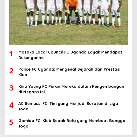
1
Masaka Local Council FC Uganda Layak Mendapat
Dukunganmu
2
Police FC Uganda: Mengenal Sejarah dan Prestasi
Klub
3
Kiira Young FC Peran Mereka dalam Pengembangan
di Negara Ini
4
AC Semassi FC: Tim yang Menjadi Sorotan di Liga
Togo
5
Gomido FC: Klub Sepak Bola yang Membuat Bangga
Togo!