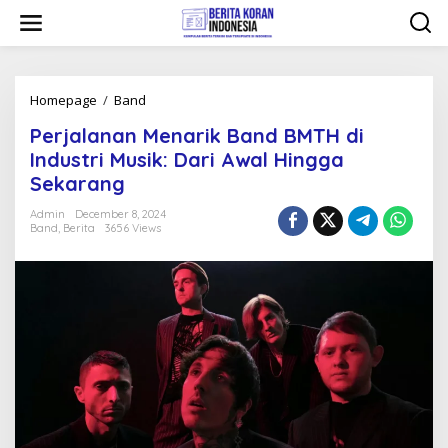
Skip
to
content
Perjalanan
Homepage
/
Band
Menarik
Perjalanan Menarik Band BMTH di
Band
BMTH
Industri Musik: Dari Awal Hingga
di
Sekarang
Industri
Musik:
Admin
December 8, 2024
Dari
Band
,
Berita
3656 Views
Awal
Hingga
Sekarang