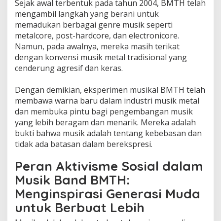
Sejak awal terbentuk pada tahun 2004, BMTH telah
mengambil langkah yang berani untuk
memadukan berbagai genre musik seperti
metalcore, post-hardcore, dan electronicore.
Namun, pada awalnya, mereka masih terikat
dengan konvensi musik metal tradisional yang
cenderung agresif dan keras.
Dengan demikian, eksperimen musikal BMTH telah
membawa warna baru dalam industri musik metal
dan membuka pintu bagi pengembangan musik
yang lebih beragam dan menarik. Mereka adalah
bukti bahwa musik adalah tentang kebebasan dan
tidak ada batasan dalam berekspresi.
Peran Aktivisme Sosial dalam
Musik Band BMTH:
Menginspirasi Generasi Muda
untuk Berbuat Lebih