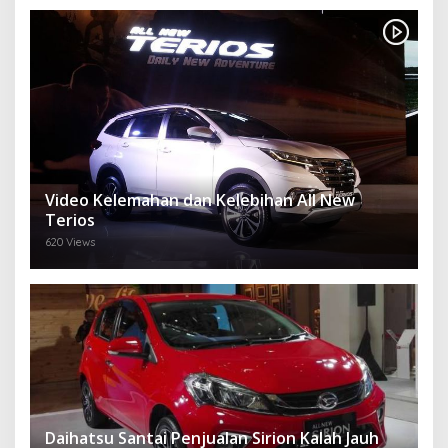
Video Kelemahan dan Kelebihan All New
Terios
620 Views
Daihatsu Santai Penjualan Sirion Kalah Jauh