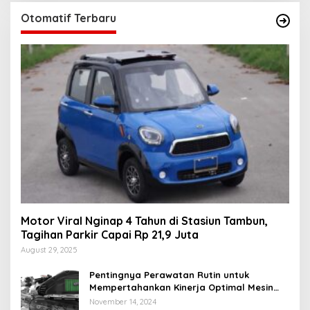
Otomatif Terbaru
Motor Viral Nginap 4 Tahun di Stasiun Tambun,
Tagihan Parkir Capai Rp 21,9 Juta
August 29, 2025
Pentingnya Perawatan Rutin untuk
Mempertahankan Kinerja Optimal Mesin
Motor Matic Anda
November 14, 2024