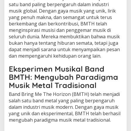
satu band paling berpengaruh dalam industri
musik global. Dengan gaya musik yang unik, lirik
yang penuh makna, dan semangat untuk terus
berkembang dan berkontribusi, BMTH telah
menginspirasi musisi dan penggemar musik di
seluruh dunia. Mereka membuktikan bahwa musik
bukan hanya tentang hiburan semata, tetapi juga
dapat menjadi sarana untuk menyampaikan pesan
dan mempengaruhi kehidupan orang lain.
Eksperimen Musikal Band
BMTH: Mengubah Paradigma
Musik Metal Tradisional
Band Bring Me The Horizon (BMTH) telah menjadi
salah satu band metal yang paling berpengaruh
dalam industri musik modern. Dengan gaya musik
yang unik dan eksperimental, BMTH telah berhasil
mengubah paradigma musik metal tradisional.