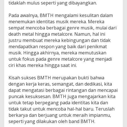
tidaklah mulus seperti yang dibayangkan.
Pada awalnya, BMTH mengalami kesulitan dalam
menemukan identitas musik mereka. Mereka
sempat mencoba berbagai genre musik, mulai dari
death metal hingga metalcore. Namun, hal ini
justru membuat mereka kebingungan dan tidak
mendapatkan respon yang baik dari penikmat
musik. Hingga akhirnya, mereka memutuskan
untuk fokus pada genre metalcore yang menjadi
ciri khas mereka hingga saat ini.
Kisah sukses BMTH merupakan bukti bahwa
dengan kerja keras, semangat, dan dedikasi, kita
dapat mengatasi berbagai rintangan dan mencapai
puncak kesuksesan. BMTH juga mengajarkan kita
untuk tetap berpegang pada identitas kita dan
tidak takut untuk mencoba hal-hal baru. Teruslah
berkarya dan berjuang untuk meraih impianmu,
seperti yang dilakukan oleh band BMTH.