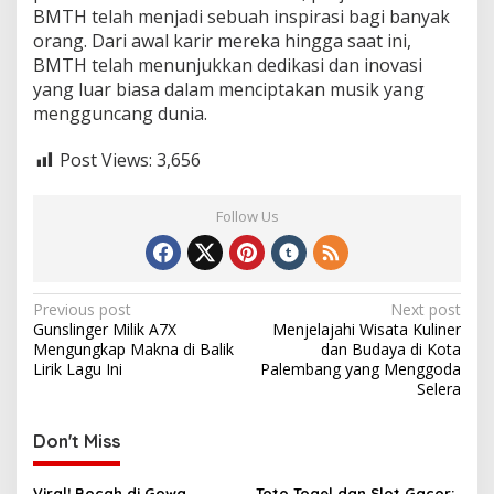
BMTH telah menjadi sebuah inspirasi bagi banyak
orang. Dari awal karir mereka hingga saat ini,
BMTH telah menunjukkan dedikasi dan inovasi
yang luar biasa dalam menciptakan musik yang
mengguncang dunia.
Post Views:
3,656
Follow Us
Post
Previous post
Next post
Gunslinger Milik A7X
Menjelajahi Wisata Kuliner
navigation
Mengungkap Makna di Balik
dan Budaya di Kota
Lirik Lagu Ini
Palembang yang Menggoda
Selera
Don't Miss
Viral! Bocah di Gowa
Toto Togel dan Slot Gacor: