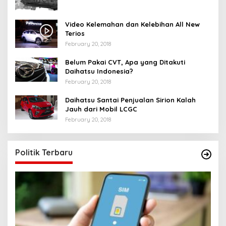
Video Kelemahan dan Kelebihan All New
Terios
February 20, 2018
Belum Pakai CVT, Apa yang Ditakuti
Daihatsu Indonesia?
February 20, 2018
Daihatsu Santai Penjualan Sirion Kalah
Jauh dari Mobil LCGC
February 20, 2018
Politik Terbaru