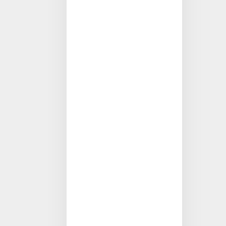
buntogel
buntogel
buntogel
buntogel
buntogel
buntogel
buntogel
buntogel
buntogel