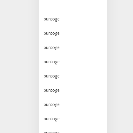
buntogel
buntogel
buntogel
buntogel
buntogel
buntogel
buntogel
buntogel
buntogel
buntogel